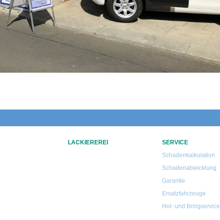
LACKIEREREI
SERVICE
Schadenkalkulation
Schadenabwicklung
Garantie
Ersatzfahrzeuge
Hol- und Bringservice